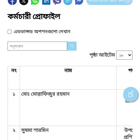
আপনার মতামত প্রদান করুন
কর্মচারী প্রোফাইল
এডভান্সড অপশনগুলো দেখান
পৃষ্ঠা আইটেম
নং
নাম
পদবি
১
মোঃ মোস্তাফিজুর রহমান
উপজেল
প্রশিক্
২
সুষমা শারমিন
উপজেল
প্রশিক্ষি